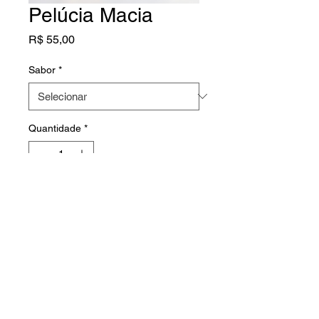
Pelúcia Macia
Preço
R$ 55,00
Sabor
*
Quantidade
*
Adicionar ao carrinho
Brinquedo de pelúcia macia e 
segura para o seu gato ou cão.